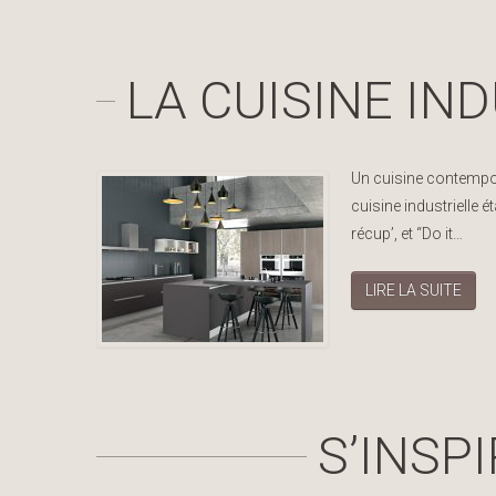
LA CUISINE IN
Un cuisine contempora
cuisine industrielle 
récup’, et “Do it…
LIRE LA SUITE
S’INSP