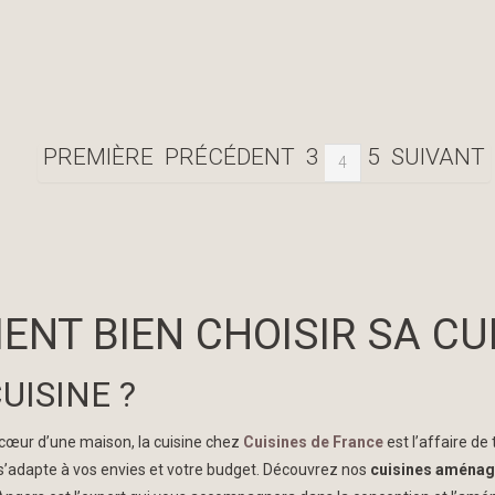
PREMIÈRE
PRÉCÉDENT
3
5
SUIVANT
4
NT BIEN CHOISIR SA CUI
UISINE ?
 cœur d’une maison, la cuisine chez
Cuisines de France
est l’affaire de
s’adapte à vos envies et votre budget. Découvrez nos
cuisines aména