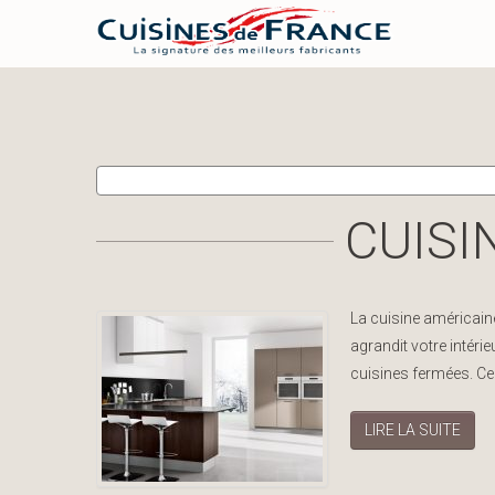
CUISI
La cuisine américaine
agrandit votre intéri
cuisines fermées. C
LIRE LA SUITE